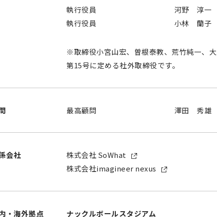
執行役員
河野 淳一
執行役員
小林 蘭子
※取締役小宮山宏、曽根泰教、荒竹純一、大
第15号に定める社外取締役です。
問
最高顧問
澤田 秀雄
係会社
株式会社 SoWhat
株式会社imagineer nexus
内‧海外拠点
ナックルボールスタジアム