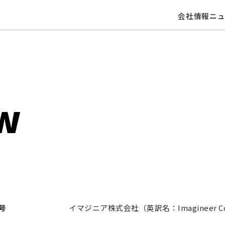
会社情報
ニ
w
号
イマジニア株式会社（英訳名：Imagineer Co.,