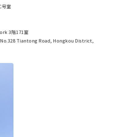
C号室
k 3階171室
No.328 Tiantong Road, Hongkou District,