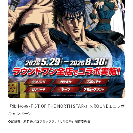
『北斗の拳 -FIST OF THE NORTH STAR-』×ROUND１コラボ
キャンペーン
©武論尊・原哲夫／コアミックス,「北斗の拳」制作委員会